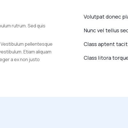
Volutpat donec p
bulum rutrum. Sed quis
Nunc vel tellus se
Class aptent tacit
 Vestibulum pellentesque
 vestibulum. Etiam aliquam
Class litora torqu
nteger a ex non justo