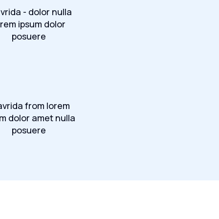
vrida - dolor nulla
orem ipsum dolor
posuere
avrida from lorem
m dolor amet nulla
posuere