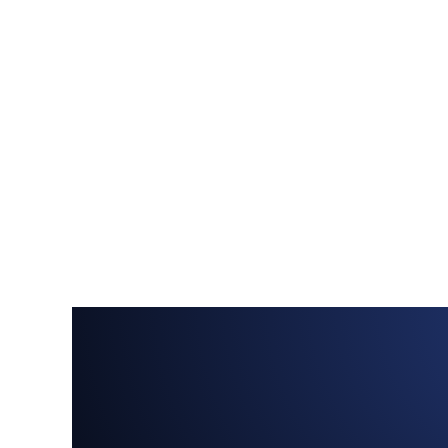
Menu
Home
Quem somos
Plataforma
Rede
Como atuamos
Login