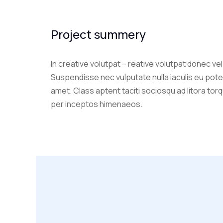
Project summery
In creative volutpat – reative volutpat donec ve
Suspendisse nec vulputate nulla iaculis eu pote
amet. Class aptent taciti sociosqu ad litora tor
per inceptos himenaeos.