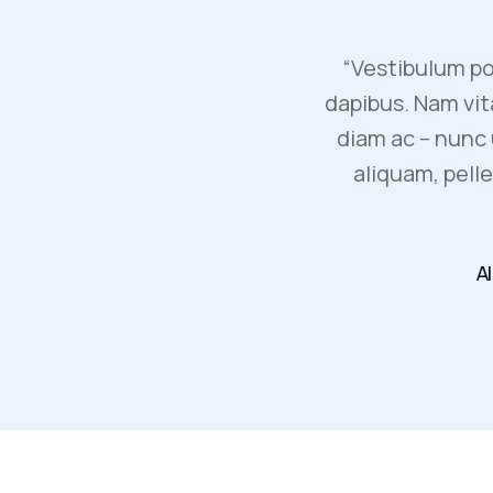
“Vestibulum po
dapibus. Nam vita
diam ac – nunc 
aliquam, pell
A