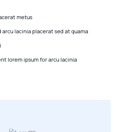
lacerat metus
d arcu lacinia placerat sed at quama
i
ent lorem ipsum for arcu lacinia